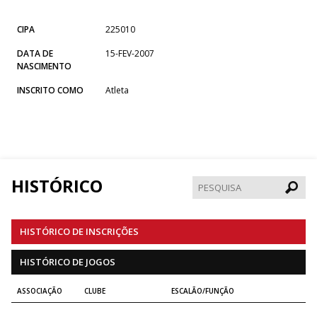
CIPA
225010
DATA DE
15-FEV-2007
NASCIMENTO
INSCRITO COMO
Atleta
HISTÓRICO
Pesqui
HISTÓRICO DE INSCRIÇÕES
HISTÓRICO DE JOGOS
ASSOCIAÇÃO
CLUBE
ESCALÃO/FUNÇÃO