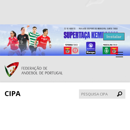
Resultados Andebol
Instalar
Federação de Andebol de Portugal
Grátis - Disponivel na Play Store
CIPA
Pesqui
CIPA