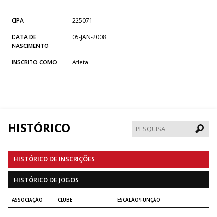
CIPA
225071
DATA DE
05-JAN-2008
NASCIMENTO
INSCRITO COMO
Atleta
HISTÓRICO
Pesqui
HISTÓRICO DE INSCRIÇÕES
HISTÓRICO DE JOGOS
ASSOCIAÇÃO
CLUBE
ESCALÃO/FUNÇÃO