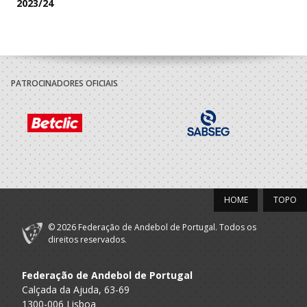
2023/24
Escola Formação
Aveiro A
Espinho - Os
SUB 16 M - And Praia / SUB 18 M - A
Praia
Tigres - AP
Grupo
PATROCINADORES OFICIAIS
Desportivo
A.A. Porto
SUB-16 M / SUB-18 M
Colegio Internato
Carvalhos
2022/23
Escola Formaçao
Porto A
Espinho - Os
SUB 16 M - And Praia / SUB 18 M - A
Praia
HOME
TOPO
Tigres
© 2026 Federação de Andebol de Portugal. Todos os
Grupo
direitos reservados.
Desportivo
A.A. Porto
SUB-16 M / SUB-18 M
Colegio Internato
Carvalhos
Federação de Andebol de Portugal
Calçada da Ajuda, 63-69
2021/22
1300-006 Lisboa