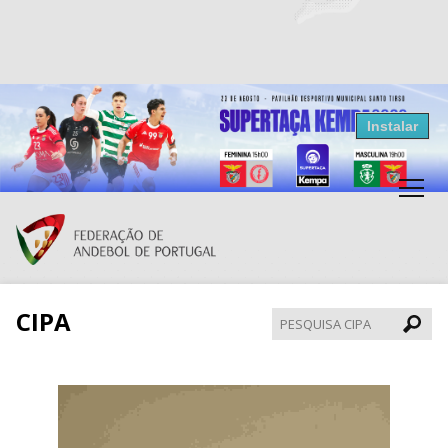
Resultados Andebol
Instalar
Federação de Andebol de Portugal
Grátis - Disponivel na Play Store
CIPA
Pesqui
CIPA