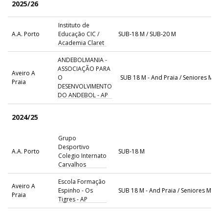
2025/26
Instituto de
A.A. Porto
Educação CIC /
SUB-18 M / SUB-20 M
Academia Claret
ANDEBOLMANIA -
ASSOCIAÇÃO PARA
Aveiro A
O
SUB 18 M - And Praia / Seniores M - 
Praia
DESENVOLVIMENTO
DO ANDEBOL - AP
2024/25
Grupo
Desportivo
A.A. Porto
SUB-18 M
Colegio Internato
Carvalhos
Escola Formação
Aveiro A
Espinho - Os
SUB 18 M - And Praia / Seniores M - 
Praia
Tigres - AP