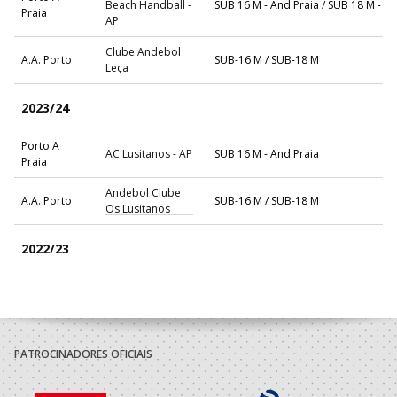
Beach Handball -
SUB 16 M - And Praia / SUB 18 M - A
Praia
AP
Clube Andebol
A.A. Porto
SUB-16 M / SUB-18 M
Leça
2023/24
Porto A
AC Lusitanos - AP
SUB 16 M - And Praia
Praia
Andebol Clube
A.A. Porto
SUB-16 M / SUB-18 M
Os Lusitanos
2022/23
Andebol Clube
A.A. Porto
SUB-14 M / SUB-16 M
Os Lusitanos
Porto A
AC Lusitanos -
Sub 14 M - And Praia / SUB 16 M - An
Praia
360
PATROCINADORES OFICIAIS
2021/22