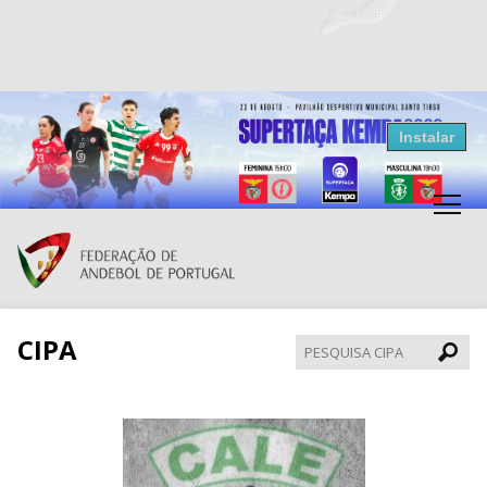
Resultados Andebol
Instalar
Federação de Andebol de Portugal
Grátis - Disponivel na Play Store
CIPA
Pesqui
CIPA