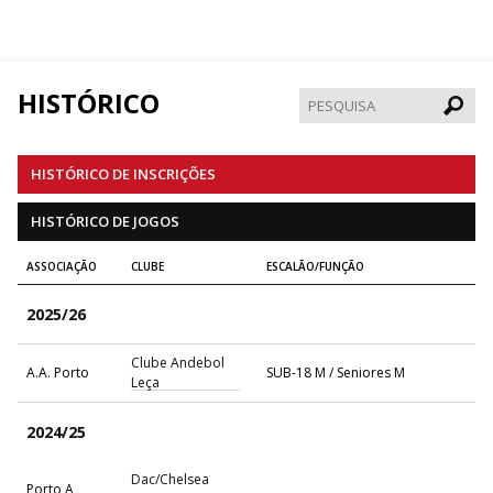
HISTÓRICO
Pesqui
HISTÓRICO DE INSCRIÇÕES
HISTÓRICO DE JOGOS
ASSOCIAÇÃO
CLUBE
ESCALÃO/FUNÇÃO
2025/26
Clube Andebol
A.A. Porto
SUB-18 M / Seniores M
Leça
2024/25
Dac/Chelsea
Porto A