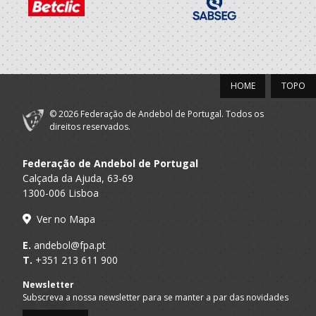
Andebol Clube
A.A. Porto
SUB-14 M / SUB-16 M
Os Lusitanos
2020/21
HOME
TOPO
Andebol Clube
A.A. Porto
SUB-13 M / SUB-15 M
Os Lusitanos
© 2026 Federação de Andebol de Portugal. Todos os
direitos reservados.
2019/20
Federação de Andebol de Portugal
Andebol Clube
Calçada da Ajuda, 63-69
A.A. Porto
Minis M / Infantis M
Os Lusitanos
1300-006 Lisboa
2018/19
Ver no Mapa
E.
andebol@fpa.pt
Andebol Clube
A.A. Porto
Bambis M / Minis M
T.
+351 213 611 900
Os Lusitanos
Newsletter
2017/18
Subscreva a nossa newsletter para se manter a par das novidades