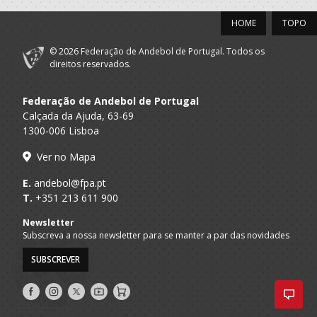
HOME
TOPO
© 2026 Federação de Andebol de Portugal. Todos os
direitos reservados.
Federação de Andebol de Portugal
Calçada da Ajuda, 63-69
1300-006 Lisboa
Ver no Mapa
E.
andebol@fpa.pt
T.
+351 213 611 900
Newsletter
Subscreva a nossa newsletter para se manter a par das novidades
SUBSCREVER
Siga-
Siga-
Siga-
AndebolTV
Loja
nos
nos
nos