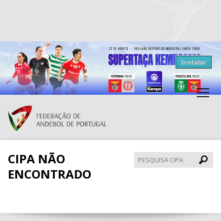
Resultados Andebol
Instalar
Federação de Andebol de Portugal
Grátis - Disponivel na Play Store
CIPA NÃO
Pesqui
CIPA
ENCONTRADO