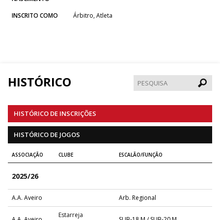
INSCRITO COMO
Árbitro, Atleta
HISTÓRICO
Pesqui
HISTÓRICO DE INSCRIÇÕES
HISTÓRICO DE JOGOS
ASSOCIAÇÃO
CLUBE
ESCALÃO/FUNÇÃO
2025/26
A.A. Aveiro
Arb. Regional
Estarreja
A.A. Aveiro
SUB-18 M / SUB-20 M