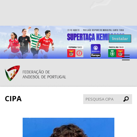
Resultados Andebol
Instalar
Federação de Andebol de Portugal
Grátis - Disponivel na Play Store
CIPA
Pesqui
CIPA