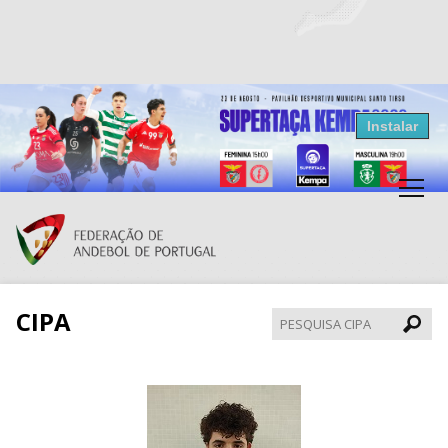
Resultados Andebol
Instalar
Federação de Andebol de Portugal
Grátis - Disponivel na Play Store
CIPA
Pesqui
CIPA