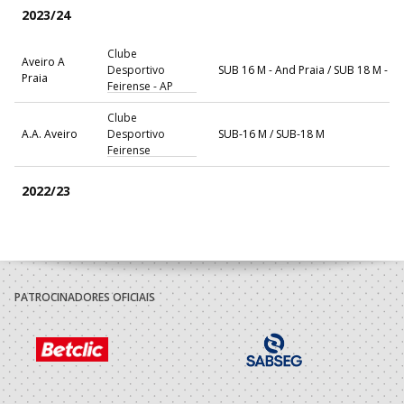
2023/24
Clube
Aveiro A
Desportivo
SUB 16 M - And Praia / SUB 18 M - A
Praia
Feirense - AP
Clube
A.A. Aveiro
Desportivo
SUB-16 M / SUB-18 M
Feirense
2022/23
Clube
A.A. Aveiro
Desportivo
SUB-14 M / SUB-16 M
Feirense
PATROCINADORES OFICIAIS
2021/22
Clube
A.A. Aveiro
Desportivo
SUB-14 M / SUB-16 M
Feirense