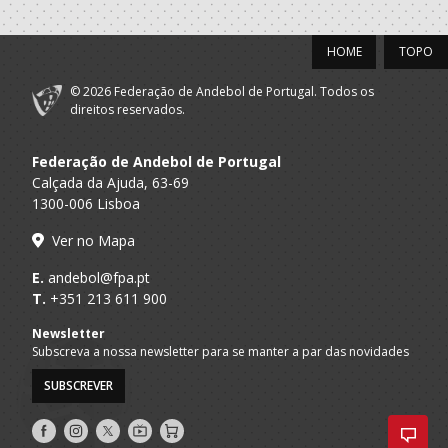
2020/21
HOME
TOPO
Clube
A.A. Aveiro
Desportivo
SUB-13 M / SUB-15 M
Feirense
© 2026 Federação de Andebol de Portugal. Todos os
direitos reservados.
2019/20
Federação de Andebol de Portugal
Clube
Calçada da Ajuda, 63-69
A.A. Aveiro
Desportivo
Minis M / Infantis M
1300-006 Lisboa
Feirense
Ver no Mapa
2018/19
E.
andebol@fpa.pt
T.
+351 213 611 900
Clube
A.A. Aveiro
Desportivo
Bambis M / Minis M
Newsletter
Feirense
Subscreva a nossa newsletter para se manter a par das novidades
2017/18
SUBSCREVER
Clube
Siga-
Siga-
Siga-
AndebolTV
Loja
A.A. Aveiro
Desportivo
Bambis M / Minis M