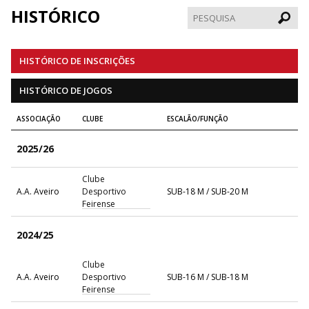
HISTÓRICO
Pesqui
HISTÓRICO DE INSCRIÇÕES
HISTÓRICO DE JOGOS
ASSOCIAÇÃO
CLUBE
ESCALÃO/FUNÇÃO
2025/26
Clube
A.A. Aveiro
Desportivo
SUB-18 M / SUB-20 M
Feirense
2024/25
Clube
A.A. Aveiro
Desportivo
SUB-16 M / SUB-18 M
Feirense