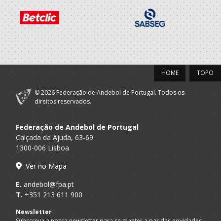
Cultural
2022/23
Porto A
CAB CRD
SUB 16 F - And Praia
Praia
HOME
TOPO
CAB CRD - Clube
Andebol Baltar -
A.A. Porto
© 2026 Federação de Andebol de Portugal. Todos os
Clube Recreativo
SUB-16 F
direitos reservados.
Desportivo e
Cultural
Federação de Andebol de Portugal
2021/22
Calçada da Ajuda, 63-69
1300-006 Lisboa
CAB CRD - Clube
Andebol Baltar -
Ver no Mapa
A.A. Porto
Clube Recreativo
SUB-15 F / SUB-17 F
Desportivo e
E.
andebol@fpa.pt
Cultural
T.
+351 213 611 900
Porto A
CAB CRD
SUB 14 F - And Praia / SUB 16 F - And
Newsletter
Praia
Subscreva a nossa newsletter para se manter a par das novidades