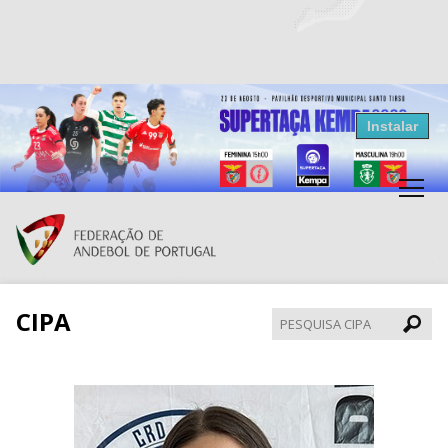
Resultados Andebol
Instalar
Federação de Andebol de Portugal
Grátis - Disponivel na Play Store
CIPA
Pesqui
CIPA