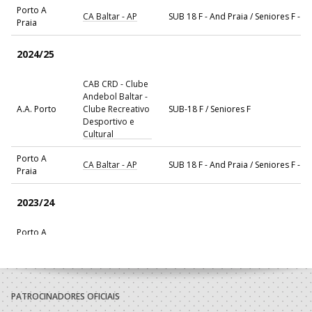
Porto A
CA Baltar - AP
SUB 18 F - And Praia / Seniores F - A
Praia
2024/25
CAB CRD - Clube
Andebol Baltar -
A.A. Porto
Clube Recreativo
SUB-18 F / Seniores F
Desportivo e
Cultural
Porto A
CA Baltar - AP
SUB 18 F - And Praia / Seniores F - A
Praia
2023/24
Porto A
CA Baltar - AP
SUB 16 F - And Praia / SUB 18 F - And
Praia
CAB CRD - Clube
Andebol Baltar -
A.A. Porto
Clube Recreativo
SUB-16 F / SUB-18 F
PATROCINADORES OFICIAIS
Desportivo e