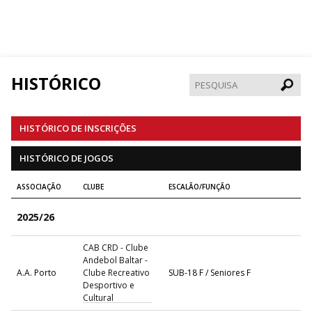
HISTÓRICO
Pesqui
HISTÓRICO DE INSCRIÇÕES
HISTÓRICO DE JOGOS
ASSOCIAÇÃO
CLUBE
ESCALÃO/FUNÇÃO
2025/26
CAB CRD - Clube
Andebol Baltar -
A.A. Porto
Clube Recreativo
SUB-18 F / Seniores F
Desportivo e
Cultural