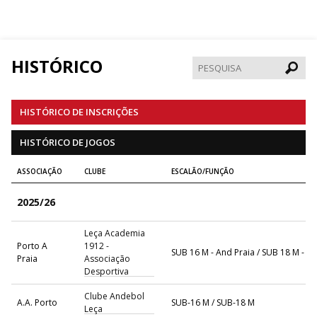
HISTÓRICO
Pesqui
HISTÓRICO DE INSCRIÇÕES
HISTÓRICO DE JOGOS
ASSOCIAÇÃO
CLUBE
ESCALÃO/FUNÇÃO
2025/26
Leça Academia
Porto A
1912 -
SUB 16 M - And Praia / SUB 18 M - A
Praia
Associação
Desportiva
Clube Andebol
A.A. Porto
SUB-16 M / SUB-18 M
Leça