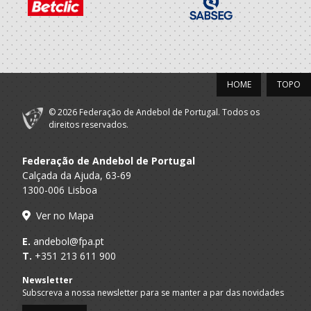
2018/19
Clube Andebol
A.A. Porto
Bambis M / Minis M
Leça
2017/18
HOME
TOPO
Clube Andebol
© 2026 Federação de Andebol de Portugal. Todos os
A.A. Porto
Bambis M / Minis M
Leça
direitos reservados.
2016/17
Federação de Andebol de Portugal
Calçada da Ajuda, 63-69
Clube Andebol
1300-006 Lisboa
A.A. Porto
Bambis M
Leça
Ver no Mapa
E.
andebol@fpa.pt
T.
+351 213 611 900
Newsletter
Subscreva a nossa newsletter para se manter a par das novidades