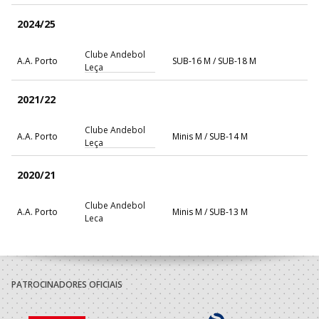
2024/25
Clube Andebol
A.A. Porto
SUB-16 M / SUB-18 M
Leça
2021/22
Clube Andebol
A.A. Porto
Minis M / SUB-14 M
Leça
2020/21
Clube Andebol
A.A. Porto
Minis M / SUB-13 M
Leça
2019/20
Clube Andebol
PATROCINADORES OFICIAIS
A.A. Porto
Minis M / Infantis M
Leça