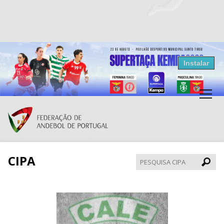
Resultados Andebol
Instalar
Federação de Andebol de Portugal
Grátis - Disponivel na Play Store
CIPA
Pesqui
CIPA