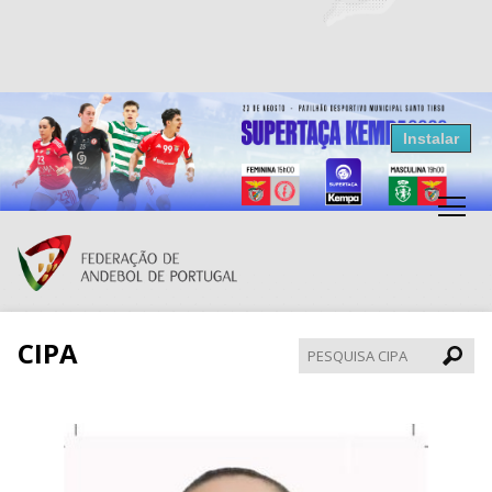
Resultados Andebol
Instalar
Federação de Andebol de Portugal
Grátis - Disponivel na Play Store
CIPA
Pesqui
CIPA