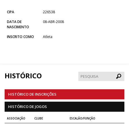
CIPA
226538
DATA DE
08-ABR-2008
NASCIMENTO
INSCRITO COMO
Atleta
HISTÓRICO
Pesqui
HISTÓRICO DE INSCRIÇÕES
HISTÓRICO DE JOGOS
ASSOCIAÇÃO
CLUBE
ESCALÃO/FUNÇÃO