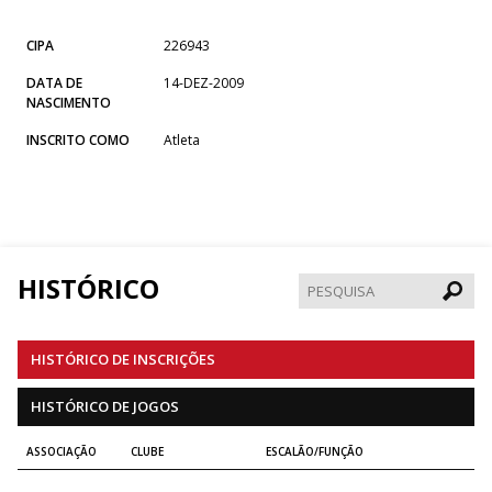
CIPA
226943
DATA DE
14-DEZ-2009
NASCIMENTO
INSCRITO COMO
Atleta
HISTÓRICO
Pesqui
HISTÓRICO DE INSCRIÇÕES
HISTÓRICO DE JOGOS
ASSOCIAÇÃO
CLUBE
ESCALÃO/FUNÇÃO