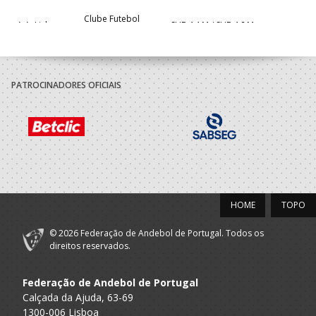
Clube Futebol
A.A. Lisboa
SUB-14 M / SUB-16 M
Sassoeiros
2020/21
PATROCINADORES OFICIAIS
Sport Lisboa
A.A. Lisboa
SUB-13 M / SUB-15 M
Benfica
2019/20
Clube Futebol
A.A. Lisboa
Minis M / Infantis M
Sassoeiros
HOME
TOPO
2018/19
© 2026 Federação de Andebol de Portugal. Todos os
Clube Futebol
direitos reservados.
A.A. Lisboa
Bambis M / Minis M
Sassoeiros
Federação de Andebol de Portugal
2017/18
Calçada da Ajuda, 63-69
1300-006 Lisboa