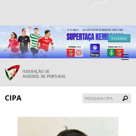
Resultados Andebol
Instalar
Federação de Andebol de Portugal
Grátis - Disponivel na Play Store
CIPA
Pesqui
CIPA