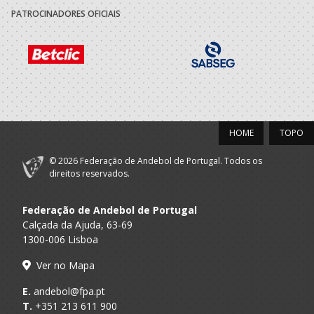
PATROCINADORES OFICIAIS
Póvoa Andebol
A.A. Porto
SUB-18 M / SUB-20 M
Clube
2020/21
Póvoa Andebol
A.A. Porto
SUB-17 M / Seniores M
Clube
HOME
TOPO
2019/20
© 2026 Federação de Andebol de Portugal. Todos os
Póvoa Andebol
direitos reservados.
A.A. Porto
Iniciados M / Juvenis M
Clube
Federação de Andebol de Portugal
2018/19
Calçada da Ajuda, 63-69
1300-006 Lisboa
Póvoa Andebol
A.A. Porto
Infantis M / Iniciados M
Clube
Ver no Mapa
2017/18
E.
andebol@fpa.pt
T.
+351 213 611 900