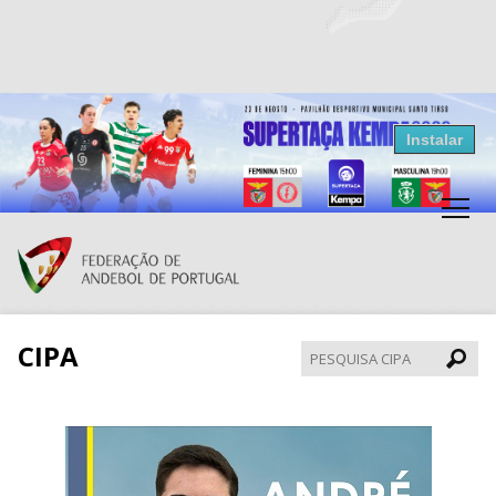
Resultados Andebol
Instalar
Federação de Andebol de Portugal
Grátis - Disponivel na Play Store
CIPA
Pesqui
CIPA