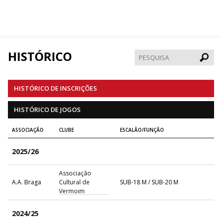
HISTÓRICO
Pesqui
HISTÓRICO DE INSCRIÇÕES
HISTÓRICO DE JOGOS
ASSOCIAÇÃO
CLUBE
ESCALÃO/FUNÇÃO
2025/26
Associação
A.A. Braga
Cultural de
SUB-18 M / SUB-20 M
Vermoim
2024/25