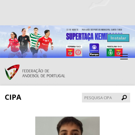
Resultados Andebol
Instalar
Federação de Andebol de Portugal
Grátis - Disponivel na Play Store
CIPA
Pesqui
CIPA