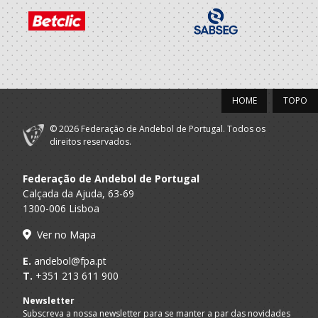
2020/21
Associação
A.A. Braga
Cultural de
SUB-13 M / SUB-15 M
Vermoim
HOME
TOPO
2019/20
© 2026 Federação de Andebol de Portugal. Todos os
Associação
direitos reservados.
A.A. Braga
Cultural de
Minis M / Infantis M
Vermoim
Federação de Andebol de Portugal
Calçada da Ajuda, 63-69
2018/19
1300-006 Lisboa
Associação
Ver no Mapa
A.A. Braga
Cultural de
Bambis M / Minis M
Vermoim
E.
andebol@fpa.pt
T.
+351 213 611 900
2017/18
Newsletter
Subscreva a nossa newsletter para se manter a par das novidades
Associação