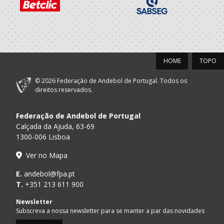
2022/23
Dac/Chelsea
Porto A
Beach Handball -
SUB 16 M - And Praia / SUB 18 M - A
Praia
AP
HOME
TOPO
DAC - DOURO
A.A. Porto
SUB-16 M / SUB-18 M
ANDEBOL CLUBE
© 2026 Federação de Andebol de Portugal. Todos os
direitos reservados.
2021/22
Federação de Andebol de Portugal
DAC - DOURO
A.A. Porto
SUB-14 M / SUB-16 M
ANDEBOL CLUBE
Calçada da Ajuda, 63-69
1300-006 Lisboa
Dac/Chelsea
Porto A
Beach Handball -
Sub 14 M - And Praia / SUB 16 M - An
Ver no Mapa
Praia
AP
E.
andebol@fpa.pt
2019/20
T.
+351 213 611 900
Newsletter
DAC - DOURO
A.A. Porto
Infantis M / Iniciados M
Subscreva a nossa newsletter para se manter a par das novidades
ANDEBOL CLUBE