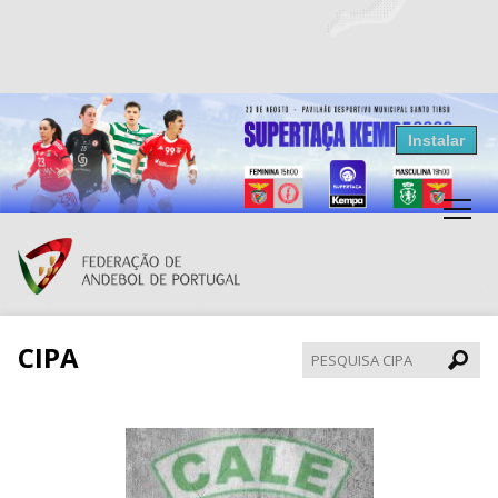
Resultados Andebol
Instalar
Federação de Andebol de Portugal
Grátis - Disponivel na Play Store
CIPA
Pesqui
CIPA