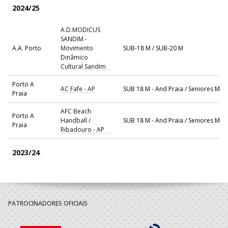
2024/25
A.D.MODICUS
SANDIM -
A.A. Porto
Movimento
SUB-18 M / SUB-20 M
Dinâmico
Cultural Sandim
Porto A
AC Fafe - AP
SUB 18 M - And Praia / Seniores M - 
Praia
AFC Beach
Porto A
Handball /
SUB 18 M - And Praia / Seniores M - 
Praia
Ribadouro - AP
2023/24
Porto A
AC Fafe - AP
SUB 16 M - And Praia / SUB 18 M - A
Praia
DAC - DOURO
PATROCINADORES OFICIAIS
A.A. Porto
SUB-16 M
ANDEBOL CLUBE