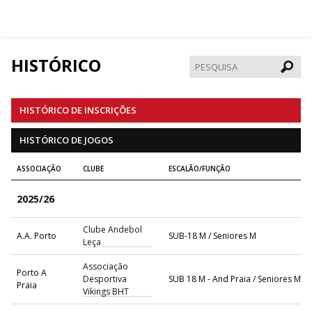
HISTÓRICO
Pesqui
HISTÓRICO DE INSCRIÇÕES
HISTÓRICO DE JOGOS
ASSOCIAÇÃO
CLUBE
ESCALÃO/FUNÇÃO
2025/26
Clube Andebol
A.A. Porto
SUB-18 M / Seniores M
Leça
Associação
Porto A
Desportiva
SUB 18 M - And Praia / Seniores M - 
Praia
Vikings BHT