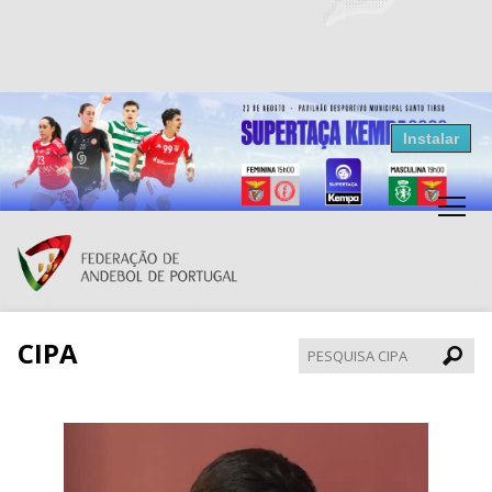
Resultados Andebol
Instalar
Federação de Andebol de Portugal
Grátis - Disponivel na Play Store
CIPA
Pesqui
CIPA