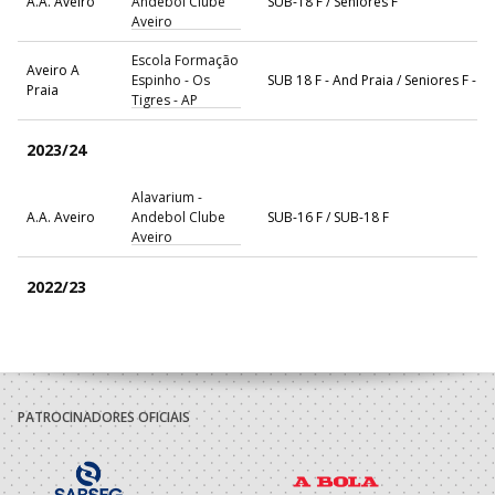
A.A. Aveiro
Andebol Clube
SUB-18 F / Seniores F
Aveiro
Escola Formação
Aveiro A
Espinho - Os
SUB 18 F - And Praia / Seniores F - A
Praia
Tigres - AP
2023/24
Alavarium -
A.A. Aveiro
Andebol Clube
SUB-16 F / SUB-18 F
Aveiro
2022/23
Alavarium -
A.A. Aveiro
Andebol Clube
SUB-16 F / SUB-18 F
Aveiro
PATROCINADORES OFICIAIS
2021/22
Alavarium -
A.A. Aveiro
Andebol Clube
SUB-15 F / SUB-17 F