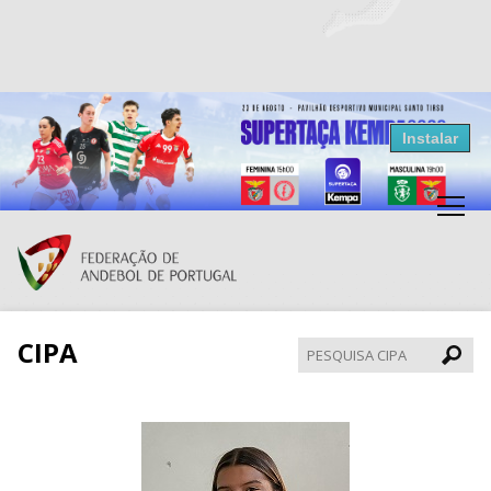
Resultados Andebol
Instalar
Federação de Andebol de Portugal
Grátis - Disponivel na Play Store
CIPA
Pesqui
CIPA