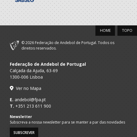
Aveiro
2020/21
HOME
TOPO
Alavarium -
A.A. Aveiro
Andebol Clube
SUB-14 F / SUB-16 F
Aveiro
© 2026 Federação de Andebol de Portugal. Todos os
direitos reservados.
2019/20
Federação de Andebol de Portugal
Alavarium -
Calçada da Ajuda, 63-69
A.A. Aveiro
Andebol Clube
Infantis F / Iniciados F
1300-006 Lisboa
Aveiro
Ver no Mapa
2018/19
E.
andebol@fpa.pt
T.
+351 213 611 900
Alavarium -
A.A. Aveiro
Andebol Clube
Minis F / Infantis F
Newsletter
Aveiro
Subscreva a nossa newsletter para se manter a par das novidades
2017/18
SUBSCREVER