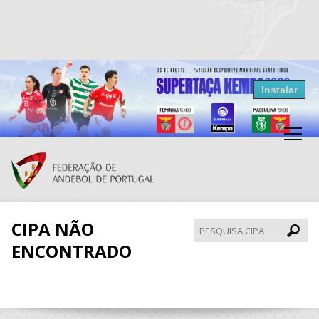
Resultados Andebol
Instalar
Federação de Andebol de Portugal
Grátis - Disponivel na Play Store
CIPA NÃO
Pesqui
CIPA
ENCONTRADO