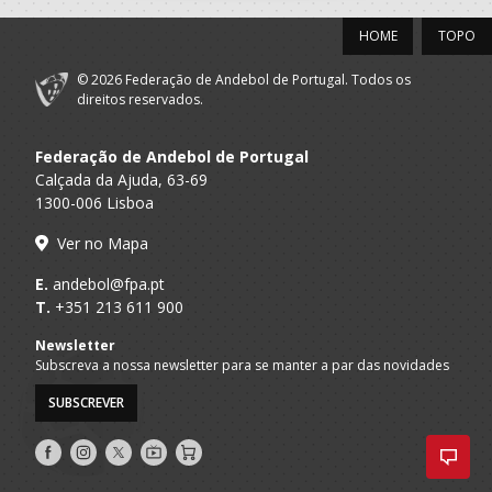
HOME
TOPO
© 2026 Federação de Andebol de Portugal. Todos os
direitos reservados.
Federação de Andebol de Portugal
Calçada da Ajuda, 63-69
1300-006 Lisboa
Ver no Mapa
E.
andebol@fpa.pt
T.
+351 213 611 900
Newsletter
Subscreva a nossa newsletter para se manter a par das novidades
SUBSCREVER
Siga-
Siga-
Siga-
AndebolTV
Loja
nos
nos
nos