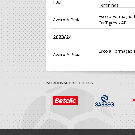
F.A.P.
Femininas
Escola Formação E
Aveiro A Praia
Os Tigres - AP
2023/24
Escola Formação E
Aveiro A Praia
Os Tigres - AP
Clube Andebol S. F
A.A. Porto
Marinha
PATROCINADORES OFICIAIS
Selecções Naciona
F.A.P.
Femininas
Clube Andebol S. F
A.A. Porto
Marinha
2022/23