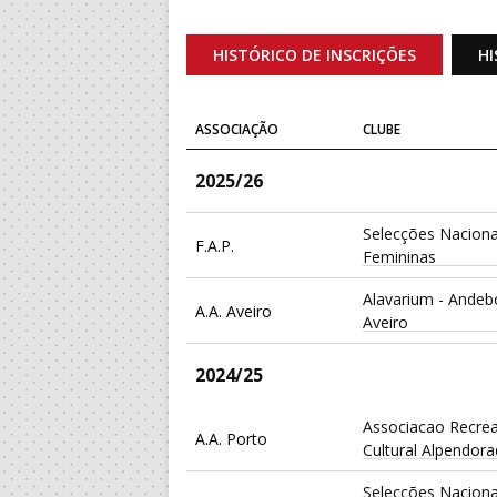
HISTÓRICO DE INSCRIÇÕES
HI
ASSOCIAÇÃO
CLUBE
2025/26
Selecções Naciona
F.A.P.
Femininas
Alavarium - Andeb
A.A. Aveiro
Aveiro
2024/25
Associacao Recrea
A.A. Porto
Cultural Alpendor
Selecções Naciona