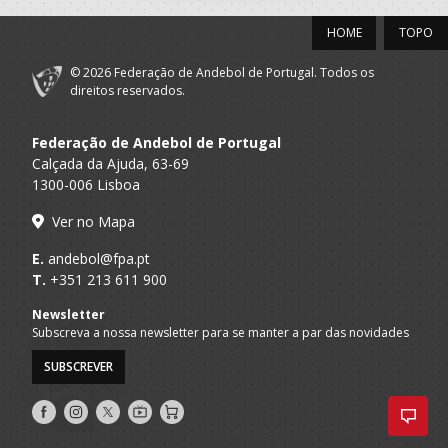
HOME
TOPO
© 2026 Federação de Andebol de Portugal. Todos os
direitos reservados.
Federação de Andebol de Portugal
Calçada da Ajuda, 63-69
1300-006 Lisboa
Ver no Mapa
E.
andebol@fpa.pt
T.
+351 213 611 900
Newsletter
Subscreva a nossa newsletter para se manter a par das novidades
SUBSCREVER
Siga-
Siga-
Siga-
AndebolTV
Loja
nos
nos
nos