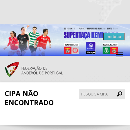
Resultados Andebol
Instalar
Federação de Andebol de Portugal
Grátis - Disponivel na Play Store
CIPA NÃO
Pesqui
CIPA
ENCONTRADO