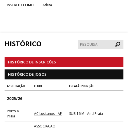
INSCRITO COMO
Atleta
HISTÓRICO
Pesqui
HISTÓRICO DE INSCRIÇÕES
HISTÓRICO DE JOGOS
ASSOCIAÇÃO
CLUBE
ESCALÃO/FUNÇÃO
2025/26
Porto A
AC Lusitanos - AP
SUB 16 M - And Praia
Praia
ASSOCIACAO