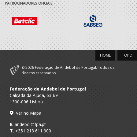
PATROCINADORES OFICIAIS
Grande Colegio
A.A. Porto
Minis M
Universal
2019/20
Grande Colegio
A.A. Porto
Bambis M / Minis M
Universal
HOME
TOPO
2018/19
© 2026 Federação de Andebol de Portugal. Todos os
direitos reservados.
Grande Colegio
A.A. Porto
Bambis M / Minis M
Universal
Federação de Andebol de Portugal
Calçada da Ajuda, 63-69
2017/18
1300-006 Lisboa
Grande Colegio
A.A. Porto
Ver no Mapa
Bambis M
Universal
E.
andebol@fpa.pt
T.
+351 213 611 900