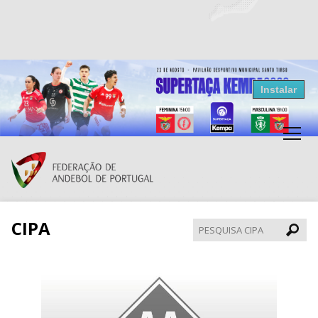
Resultados Andebol
Instalar
Federação de Andebol de Portugal
Grátis - Disponivel na Play Store
CIPA
Pesqui
CIPA