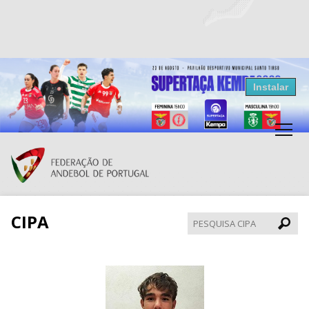
Resultados Andebol
Instalar
Federação de Andebol de Portugal
Grátis - Disponivel na Play Store
CIPA
Pesqui
CIPA