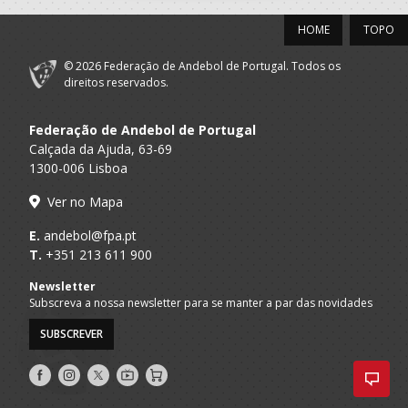
HOME
TOPO
© 2026 Federação de Andebol de Portugal. Todos os
direitos reservados.
Federação de Andebol de Portugal
Calçada da Ajuda, 63-69
1300-006 Lisboa
Ver no Mapa
E.
andebol@fpa.pt
T.
+351 213 611 900
Newsletter
Subscreva a nossa newsletter para se manter a par das novidades
SUBSCREVER
Siga-
Siga-
Siga-
AndebolTV
Loja
nos
nos
nos