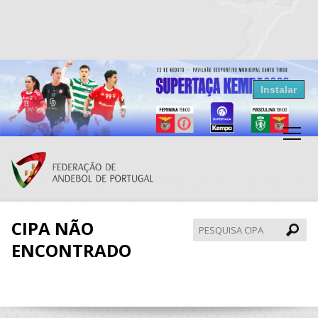
Resultados Andebol
Instalar
Federação de Andebol de Portugal
Grátis - Disponivel na Play Store
CIPA NÃO
Pesqui
CIPA
ENCONTRADO