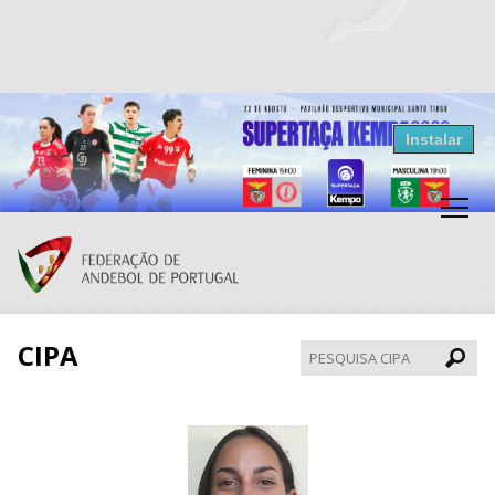
Resultados Andebol
Instalar
Federação de Andebol de Portugal
Grátis - Disponivel na Play Store
CIPA
Pesqui
CIPA