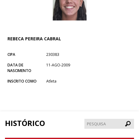
REBECA PEREIRA CABRAL
CIPA
230383
DATA DE
11-AGO-2009
NASCIMENTO
INSCRITO COMO
Atleta
HISTÓRICO
Pesqui