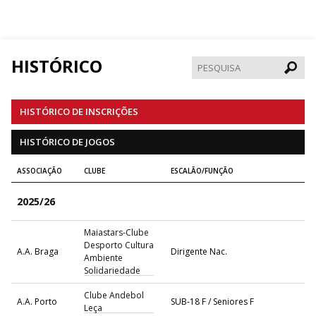
HISTÓRICO
Pesqui
HISTÓRICO DE INSCRIÇÕES
HISTÓRICO DE JOGOS
ASSOCIAÇÃO
CLUBE
ESCALÃO/FUNÇÃO
2025/26
Maiastars-Clube
Desporto Cultura
A.A. Braga
Dirigente Nac.
Ambiente
Solidariedade
Clube Andebol
A.A. Porto
SUB-18 F / Seniores F
Leça