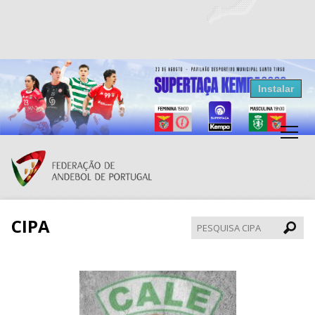
Resultados Andebol
Instalar
Federação de Andebol de Portugal
Grátis - Disponivel na Play Store
CIPA
Pesqui
CIPA