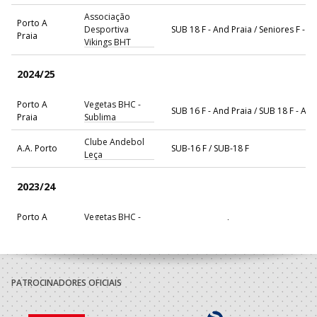
Associação
Porto A
Desportiva
SUB 18 F - And Praia / Seniores F - A
Praia
Vikings BHT
2024/25
Porto A
Vegetas BHC -
SUB 16 F - And Praia / SUB 18 F - And
Praia
Sublima
Clube Andebol
A.A. Porto
SUB-16 F / SUB-18 F
Leça
2023/24
Porto A
Vegetas BHC -
SUB 16 F - And Praia / SUB 18 F - And
Praia
Sublima
Clube Andebol
A.A. Porto
SUB-16 F / SUB-18 F
Leça
PATROCINADORES OFICIAIS
2022/23