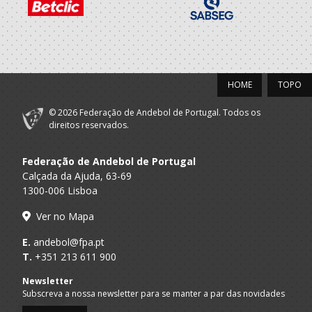
Porto A
Vegetas BHC -
SUB 14 F - And Praia / SUB 16 F - And
Praia
Sublima
Clube Andebol
A.A. Porto
SUB-14 F / SUB-16 F
Leça
HOME
TOPO
2021/22
© 2026 Federação de Andebol de Portugal. Todos os
Clube Andebol
direitos reservados.
A.A. Porto
SUB-13 F / SUB-15 F
Leça
Federação de Andebol de Portugal
2020/21
Calçada da Ajuda, 63-69
1300-006 Lisboa
Clube Andebol
A.A. Porto
SUB-12 F / SUB-14 F
Leça
Ver no Mapa
2019/20
E.
andebol@fpa.pt
T.
+351 213 611 900
Clube Andebol
A.A. Porto
Infantis F / Iniciados F
Newsletter
Leça
Subscreva a nossa newsletter para se manter a par das novidades