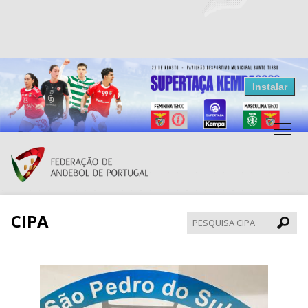
Resultados Andebol
Instalar
Federação de Andebol de Portugal
Grátis - Disponivel na Play Store
CIPA
Pesqui
CIPA