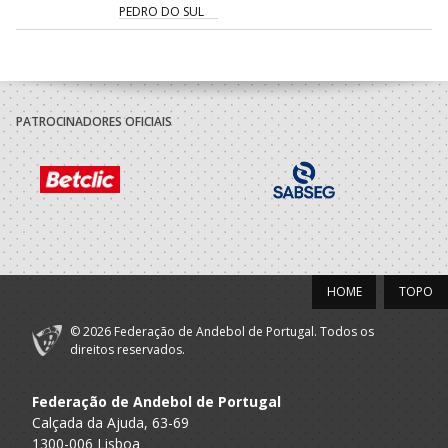
PEDRO DO SUL
2021/22
Clube
Desportivo
PATROCINADORES OFICIAIS
A.A. Viseu
Recreativo
SUB-13 F
Juventude de
Anreade
2020/21
Clube
Desportivo
HOME
TOPO
A.A. Viseu
Recreativo
SUB-12 F / SUB-14 F
Juventude de
© 2026 Federação de Andebol de Portugal. Todos os
Anreade
direitos reservados.
2019/20
Federação de Andebol de Portugal
Clube
Calçada da Ajuda, 63-69
Desportivo
1300-006 Lisboa