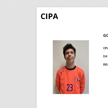
CIPA
GO
CIP
DA
IN