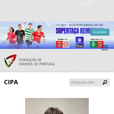
Resultados Andebol
Instalar
Federação de Andebol de Portugal
Grátis - Disponivel na Play Store
CIPA
Pesqui
CIPA