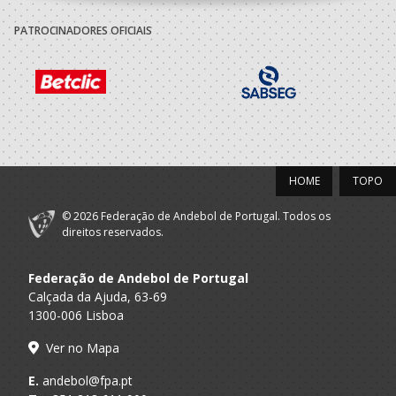
Centro Cultural
A.A. Braga
Recreativo
SUB-13 M / SUB-15 M
PATROCINADORES OFICIAIS
Fermentoes
2019/20
Centro Cultural
A.A. Braga
Recreativo
Minis M / Infantis M
Fermentoes
HOME
TOPO
2018/19
© 2026 Federação de Andebol de Portugal. Todos os
Centro Cultural
direitos reservados.
A.A. Braga
Recreativo
Bambis M / Minis M
Fermentoes
Federação de Andebol de Portugal
Calçada da Ajuda, 63-69
2017/18
1300-006 Lisboa
Centro Cultural
Ver no Mapa
A.A. Braga
Recreativo
Bambis M / Minis M
Fermentoes
E.
andebol@fpa.pt