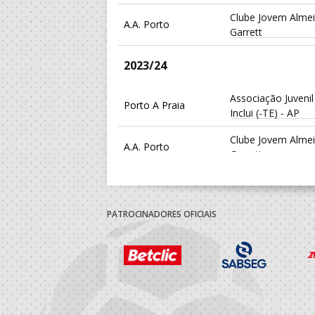
Clube Jovem Alme
A.A. Porto
Garrett
2023/24
Associação Juvenil
Porto A Praia
Inclui (-TE) - AP
Clube Jovem Alme
A.A. Porto
Garrett
2022/23
PATROCINADORES OFICIAIS
Porto A Praia
Kaky's Beach Hand
Porto A Praia
Kaky's Beach Hand
Clube Jovem Alme
A.A. Porto
Garrett