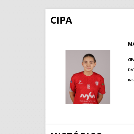
CIPA
MA
CIP
DA
IN