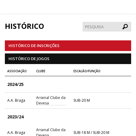
HISTÓRICO
Pesqui
HISTÓRICO DE INSCRIÇÕES
HISTÓRICO DE JOGOS
ASSOCIAÇÃO
CLUBE
ESCALÃO/FUNÇÃO
2024/25
Arsenal Clube da
A.A. Braga
SUB-20 M
Devesa
2023/24
Arsenal Clube da
A.A. Braga
SUB-18 M / SUB-20 M
Devesa