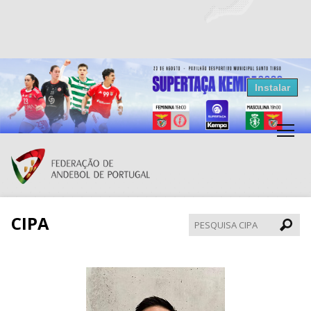
Resultados Andebol
Instalar
Federação de Andebol de Portugal
Grátis - Disponivel na Play Store
CIPA
Pesqui
CIPA