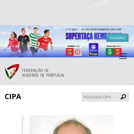
Resultados Andebol
Instalar
Federação de Andebol de Portugal
Grátis - Disponivel na Play Store
CIPA
Pesqui
CIPA