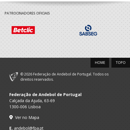
Carvalhos
Grupo
PATROCINADORES OFICIAIS
Desportivo
A.A. Porto
Of.Mesa Clube
Colegio Internato
Carvalhos
2022/23
Grupo
Desportivo
A.A. Porto
Dirigente Nac.
HOME
TOPO
Colegio Internato
Carvalhos
© 2026 Federação de Andebol de Portugal. Todos os
direitos reservados.
Grupo
Desportivo
A.A. Porto
Of.Mesa Clube
Colegio Internato
Federação de Andebol de Portugal
Carvalhos
Calçada da Ajuda, 63-69
1300-006 Lisboa
2021/22
Ver no Mapa
Grupo
Desportivo
E.
andebol@fpa.pt
A.A. Porto
Dirigente Nac.