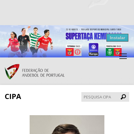
Resultados Andebol
Instalar
Federação de Andebol de Portugal
Grátis - Disponivel na Play Store
CIPA
Pesqui
CIPA