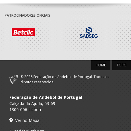
Centro Cultural
A.A. Braga
Recreativo
Minis M / SUB-14 M
PATROCINADORES OFICIAIS
Fermentoes
2020/21
Centro Cultural
A.A. Braga
Recreativo
Minis M / SUB-13 M
Fermentoes
HOME
TOPO
2019/20
© 2026 Federação de Andebol de Portugal. Todos os
Centro Cultural
direitos reservados.
A.A. Braga
Recreativo
Minis M / Infantis M
Fermentoes
Federação de Andebol de Portugal
Calçada da Ajuda, 63-69
2018/19
1300-006 Lisboa
Centro Cultural
Ver no Mapa
A.A. Braga
Recreativo
Bambis M / Minis M
Fermentoes