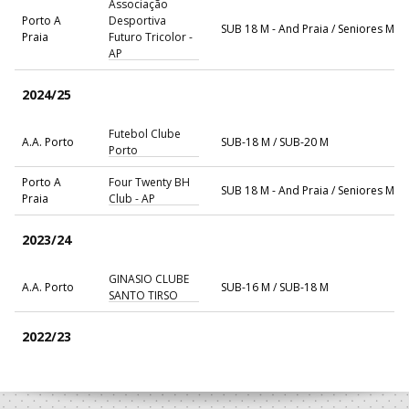
Associação
Porto A
Desportiva
SUB 18 M - And Praia / Seniores M - 
Praia
Futuro Tricolor -
AP
2024/25
Futebol Clube
A.A. Porto
SUB-18 M / SUB-20 M
Porto
Porto A
Four Twenty BH
SUB 18 M - And Praia / Seniores M - 
Praia
Club - AP
2023/24
GINASIO CLUBE
A.A. Porto
SUB-16 M / SUB-18 M
SANTO TIRSO
2022/23
GINASIO CLUBE
A.A. Porto
SUB-16 M / SUB-18 M
SANTO TIRSO