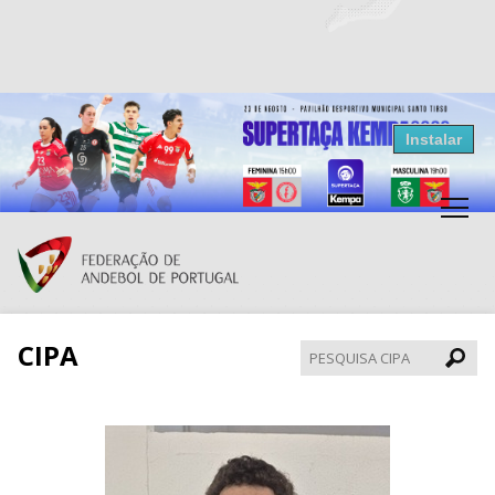
Resultados Andebol
Instalar
Federação de Andebol de Portugal
Grátis - Disponivel na Play Store
CIPA
Pesqui
CIPA