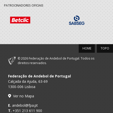
PATROCINADORES OFICIAIS
2021/22
GINASIO CLUBE
A.A. Porto
SUB-14 M / SUB-16 M
SANTO TIRSO
2020/21
GINASIO CLUBE
A.A. Porto
SUB-13 M / SUB-15 M
HOME
TOPO
SANTO TIRSO
© 2026 Federação de Andebol de Portugal. Todos os
2019/20
direitos reservados.
GINASIO CLUBE
A.A. Porto
Infantis M / Iniciados M
SANTO TIRSO
Federação de Andebol de Portugal
Calçada da Ajuda, 63-69
1300-006 Lisboa
2018/19
Ver no Mapa
GINASIO CLUBE
A.A. Porto
Minis M / Infantis M
SANTO TIRSO
E.
andebol@fpa.pt
T.
+351 213 611 900