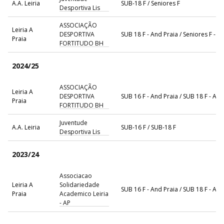
A.A. Leiria
SUB-18 F / Seniores F
Desportiva Lis
ASSOCIAÇÃO
Leiria A
DESPORTIVA
SUB 18 F - And Praia / Seniores F - A
Praia
FORTITUDO BH
2024/25
ASSOCIAÇÃO
Leiria A
DESPORTIVA
SUB 16 F - And Praia / SUB 18 F - And
Praia
FORTITUDO BH
Juventude
A.A. Leiria
SUB-16 F / SUB-18 F
Desportiva Lis
2023/24
Associacao
Leiria A
Solidariedade
SUB 16 F - And Praia / SUB 18 F - And
Praia
Academico Leiria
- AP
Juventude