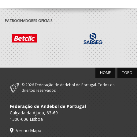
A.A. Leiria
SUB-16 F / SUB-18 F
Desportiva Lis
2022/23
PATROCINADORES OFICIAIS
Associacao
Leiria A
Solidariedade
SUB 14 F - And Praia / SUB 16 F - And
Praia
Academico Leiria
- AP
Juventude
A.A. Leiria
SUB-14 F / SUB-16 F
Desportiva Lis
HOME
TOPO
2021/22
© 2026 Federação de Andebol de Portugal. Todos os
Juventude
direitos reservados.
A.A. Leiria
SUB-13 F / SUB-15 F
Desportiva Lis
Federação de Andebol de Portugal
2020/21
Calçada da Ajuda, 63-69
1300-006 Lisboa
Juventude
A.A. Leiria
SUB-12 F / SUB-14 F
Desportiva Lis
Ver no Mapa