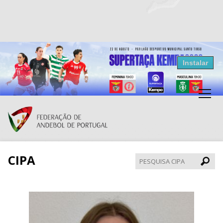
Resultados Andebol
Instalar
Federação de Andebol de Portugal
Grátis - Disponivel na Play Store
CIPA
Pesqui
CIPA