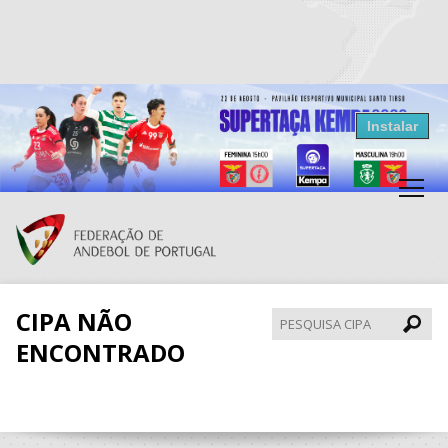
Resultados Andebol
Instalar
Federação de Andebol de Portugal
Grátis - Disponivel na Play Store
CIPA NÃO
Pesqui
CIPA
ENCONTRADO