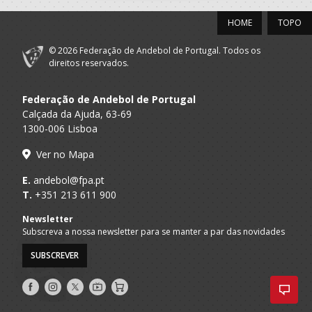
HOME
TOPO
© 2026 Federação de Andebol de Portugal. Todos os
direitos reservados.
Federação de Andebol de Portugal
Calçada da Ajuda, 63-69
1300-006 Lisboa
Ver no Mapa
E.
andebol@fpa.pt
T.
+351 213 611 900
Newsletter
Subscreva a nossa newsletter para se manter a par das novidades
SUBSCREVER
Siga-
Siga-
Siga-
AndebolTV
Loja
nos
nos
nos