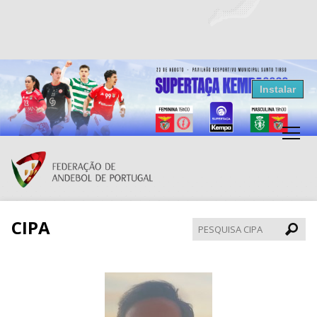
Resultados Andebol
Instalar
Federação de Andebol de Portugal
Grátis - Disponivel na Play Store
CIPA
Pesqui
CIPA