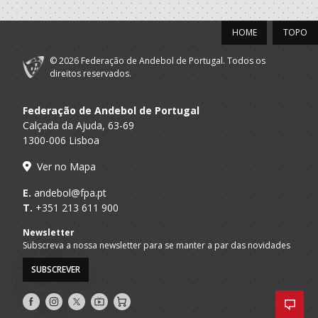
2018/19
HOME
TOPO
Associacao
A.A. Aveiro
Desportiva
Seniores M
© 2026 Federação de Andebol de Portugal. Todos os
Sanjoanense
direitos reservados.
Associacao
A.A. Aveiro
Federação de Andebol de Portugal
Desportiva
Seniores M
Sanjoanense
Calçada da Ajuda, 63-69
1300-006 Lisboa
Ver no Mapa
E.
andebol@fpa.pt
T.
+351 213 611 900
Newsletter
Subscreva a nossa newsletter para se manter a par das novidades
SUBSCREVER
Siga-
Siga-
Siga-
AndebolTV
Loja
nos
nos
nos