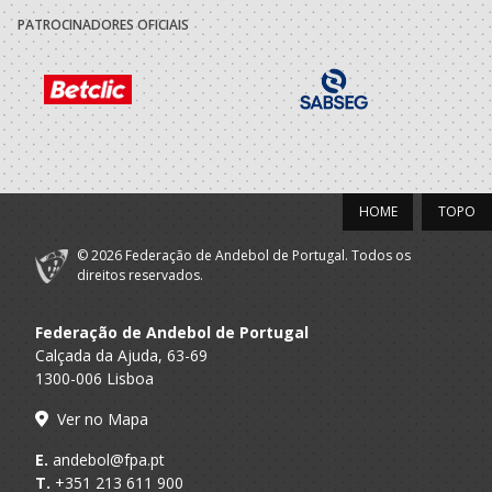
2020/21
PATROCINADORES OFICIAIS
Póvoa Andebol
A.A. Porto
SUB-13 M / SUB-15 M
Clube
2019/20
Póvoa Andebol
A.A. Porto
Infantis M / Iniciados M
Clube
HOME
TOPO
2018/19
© 2026 Federação de Andebol de Portugal. Todos os
direitos reservados.
Póvoa Andebol
A.A. Porto
Minis M
Clube
Federação de Andebol de Portugal
Calçada da Ajuda, 63-69
1300-006 Lisboa
Ver no Mapa
E.
andebol@fpa.pt
T.
+351 213 611 900