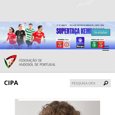
Resultados Andebol
Instalar
Federação de Andebol de Portugal
Grátis - Disponivel na Play Store
CIPA
Pesqui
CIPA