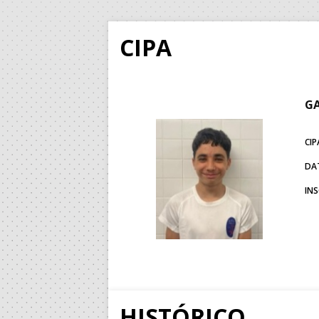
CIPA
GA
CIP
DA
IN
HISTÓRICO