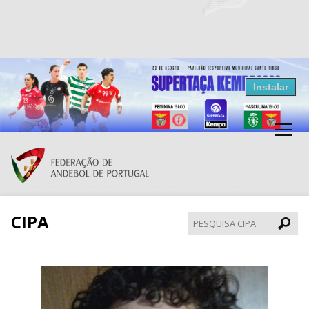
Resultados Andebol
Instalar
Federação de Andebol de Portugal
Grátis - Disponivel na Play Store
CIPA
Pesqui
CIPA