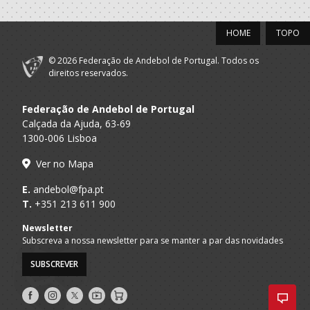
A.A. Braga
SUB-14 M / SUB-16 M
Andebol Sad
HOME
TOPO
2020/21
© 2026 Federação de Andebol de Portugal. Todos os
Andebol Clube
direitos reservados.
A.A. Braga
SUB-13 M
Fafe
Federação de Andebol de Portugal
ABC Braga
A.A. Braga
SUB-13 M
Andebol Sad
Calçada da Ajuda, 63-69
1300-006 Lisboa
2019/20
Ver no Mapa
Andebol Clube
A.A. Braga
Infantis M
E.
andebol@fpa.pt
Fafe
T.
+351 213 611 900
2018/19
Newsletter
Subscreva a nossa newsletter para se manter a par das novidades
Andebol Clube
A.A. Braga
Minis M
SUBSCREVER
Fafe
Siga-
Siga-
Siga-
AndebolTV
Loja
nos
nos
nos