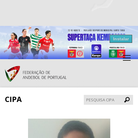
Resultados Andebol
Instalar
Federação de Andebol de Portugal
Grátis - Disponivel na Play Store
CIPA
Pesqui
CIPA