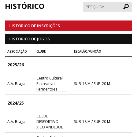
HISTÓRICO
Pesqui
HISTÓRICO DE INSCRIÇÕES
HISTÓRICO DE JOGOS
ASSOCIAÇÃO
CLUBE
ESCALÃO/FUNÇÃO
2025/26
Centro Cultural
A.A. Braga
Recreativo
SUB-18 M / SUB-20 M
Fermentoes
2024/25
CLUBE
A.A. Braga
DESPORTIVO
SUB-18 M / SUB-20 M
XICO ANDEBOL