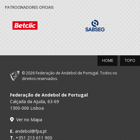
2021/22
PATROCINADORES OFICIAIS
Promov
A.A. Porto
Rebordosa
Minis F / SUB-13 F
Andebol
2020/21
Promov
HOME
TOPO
A.A. Porto
Rebordosa
Minis F / SUB-12 F
Andebol
© 2026 Federação de Andebol de Portugal. Todos os
direitos reservados.
2019/20
Federação de Andebol de Portugal
Promov
A.A. Porto
Rebordosa
Minis F / Infantis F
Calçada da Ajuda, 63-69
Andebol
1300-006 Lisboa
Ver no Mapa
2018/19
E.
andebol@fpa.pt
Promov
T.
+351 213 611 900
A.A. Porto
Rebordosa
Bambis F