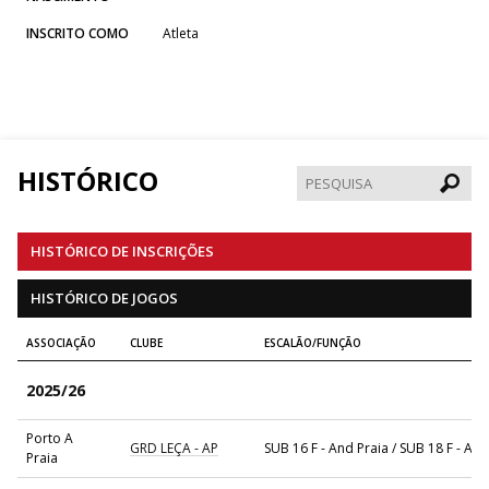
INSCRITO COMO
Atleta
HISTÓRICO
Pesqui
HISTÓRICO DE INSCRIÇÕES
HISTÓRICO DE JOGOS
ASSOCIAÇÃO
CLUBE
ESCALÃO/FUNÇÃO
2025/26
Porto A
GRD LEÇA - AP
SUB 16 F - And Praia / SUB 18 F - And
Praia