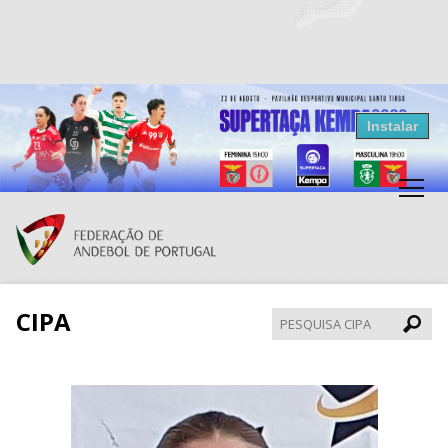
Resultados Andebol
Instalar
Federação de Andebol de Portugal
Grátis - Disponivel na Play Store
CIPA
Pesqui
CIPA