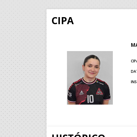
CIPA
MA
CIP
DA
IN