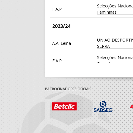
Selecções Naciona
F.A.P.
Femininas
2023/24
UNIÃO DESPORTI
A.A. Leiria
SERRA
Selecções Naciona
F.A.P.
Femininas
2022/23
PATROCINADORES OFICIAIS
UNIÃO DESPORTI
A.A. Leiria
SERRA
Selecções Naciona
F.A.P.
Femininas
2021/22