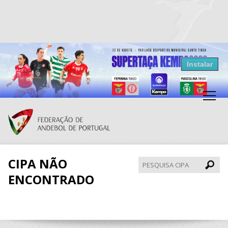
Resultados Andebol
Instalar
Federação de Andebol de Portugal
Grátis - Disponivel na Play Store
CIPA NÃO
Pesqui
CIPA
ENCONTRADO