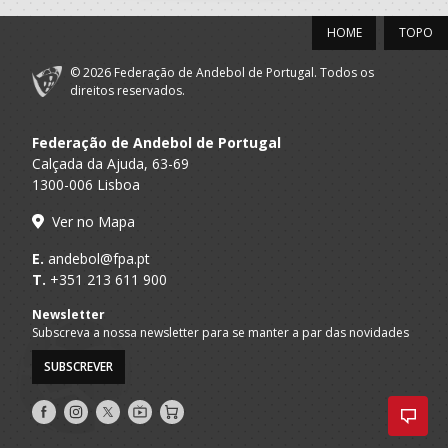
HOME
TOPO
© 2026 Federação de Andebol de Portugal. Todos os
direitos reservados.
Federação de Andebol de Portugal
Calçada da Ajuda, 63-69
1300-006 Lisboa
Ver no Mapa
E.
andebol@fpa.pt
T.
+351 213 611 900
Newsletter
Subscreva a nossa newsletter para se manter a par das novidades
SUBSCREVER
Siga-
Siga-
Siga-
AndebolTV
Loja
nos
nos
nos