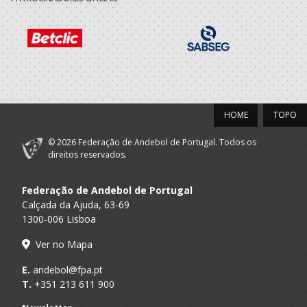
A.A. Porto
Desportiva
Minis M / SUB-14 M
Amarante
2019/20
Associacao
A.A. Porto
Desportiva
Bambis M / Minis M
Amarante
HOME
TOPO
2018/19
© 2026 Federação de Andebol de Portugal. Todos os
direitos reservados.
Associacao
A.A. Porto
Desportiva
Bambis M / Minis M
Federação de Andebol de Portugal
Amarante
Calçada da Ajuda, 63-69
1300-006 Lisboa
Ver no Mapa
E.
andebol@fpa.pt
T.
+351 213 611 900