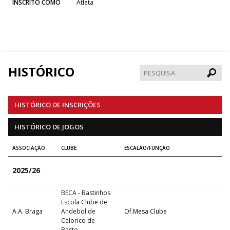
INSCRITO COMO
Atleta
HISTÓRICO
Pesqui
HISTÓRICO DE INSCRIÇÕES
HISTÓRICO DE JOGOS
ASSOCIAÇÃO
CLUBE
ESCALÃO/FUNÇÃO
2025/26
BECA - Bastinhos
Escola Clube de
A.A. Braga
Andebol de
Of.Mesa Clube
Celorico de
Basto