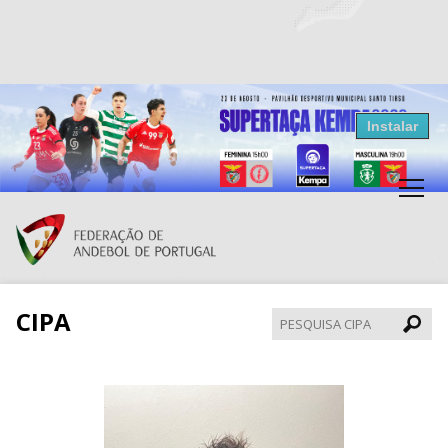
Resultados Andebol
Instalar
Federação de Andebol de Portugal
Grátis - Disponivel na Play Store
CIPA
Pesqui
CIPA