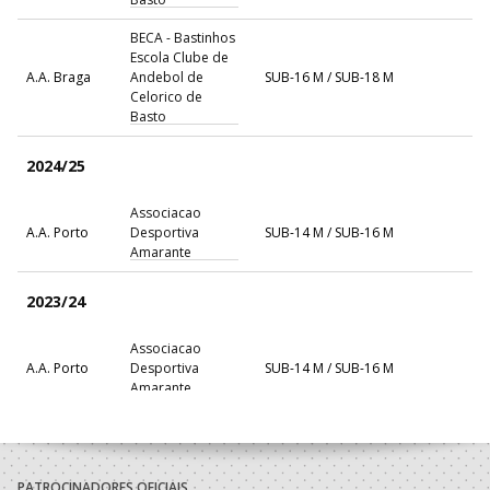
BECA - Bastinhos
Escola Clube de
A.A. Braga
Andebol de
SUB-16 M / SUB-18 M
Celorico de
Basto
2024/25
Associacao
A.A. Porto
Desportiva
SUB-14 M / SUB-16 M
Amarante
2023/24
Associacao
A.A. Porto
Desportiva
SUB-14 M / SUB-16 M
Amarante
2022/23
Associacao
PATROCINADORES OFICIAIS