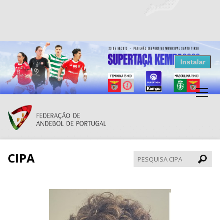
Resultados Andebol
Instalar
Federação de Andebol de Portugal
Grátis - Disponivel na Play Store
CIPA
Pesqui
CIPA