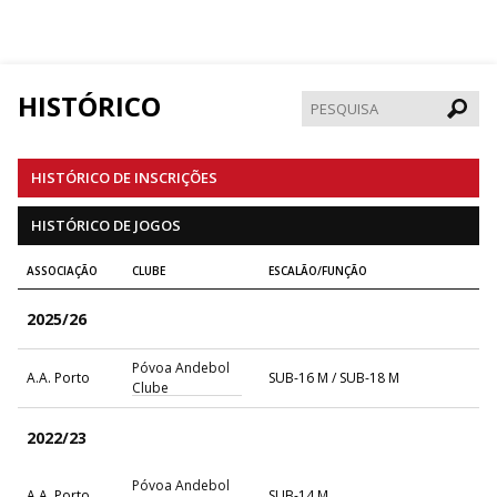
HISTÓRICO
Pesqui
HISTÓRICO DE INSCRIÇÕES
HISTÓRICO DE JOGOS
ASSOCIAÇÃO
CLUBE
ESCALÃO/FUNÇÃO
2025/26
Póvoa Andebol
A.A. Porto
SUB-16 M / SUB-18 M
Clube
2022/23
Póvoa Andebol
A.A. Porto
SUB-14 M