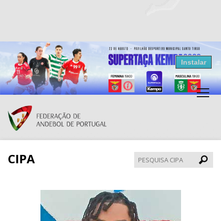
Resultados Andebol
Instalar
Federação de Andebol de Portugal
Grátis - Disponivel na Play Store
CIPA
Pesqui
CIPA