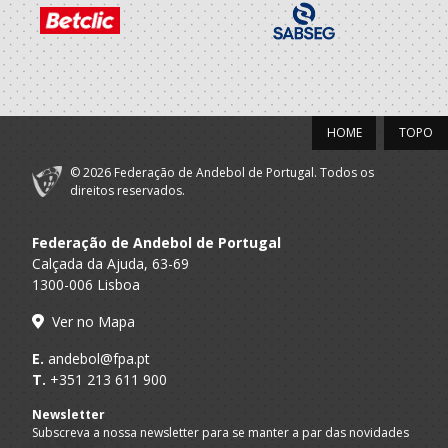
Atletico Clube
A.A. Lisboa
SUB-15 M / SUB-17 M
Cacem
2019/20
HOME
TOPO
Atletico Clube
A.A. Lisboa
Infantis M / Iniciados M
Cacem
© 2026 Federação de Andebol de Portugal. Todos os
direitos reservados.
2018/19
Atletico Clube
Federação de Andebol de Portugal
A.A. Lisboa
Minis M / Infantis M
Cacem
Calçada da Ajuda, 63-69
1300-006 Lisboa
Ver no Mapa
E.
andebol@fpa.pt
T.
+351 213 611 900
Newsletter
Subscreva a nossa newsletter para se manter a par das novidades