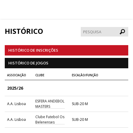
HISTÓRICO
Pesqui
HISTÓRICO DE INSCRIÇÕES
HISTÓRICO DE JOGOS
ASSOCIAÇÃO
CLUBE
ESCALÃO/FUNÇÃO
2025/26
ESFERA ANDEBOL
A.A. Lisboa
SUB-20 M
MASTERS
Clube Futebol Os
A.A. Lisboa
SUB-20 M
Belenenses