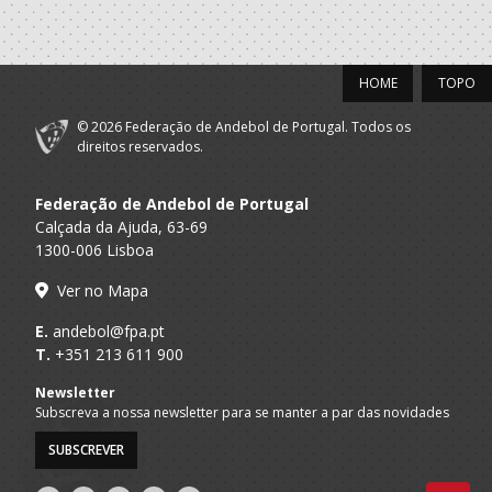
A.A. Braga
Cultural de
Dirigente Nac.
Vermoim
Associação
HOME
TOPO
A.A. Braga
Cultural de
Seniores M
Vermoim
© 2026 Federação de Andebol de Portugal. Todos os
direitos reservados.
2019/20
Federação de Andebol de Portugal
Associação
A.A. Braga
Cultural de
Seniores M
Calçada da Ajuda, 63-69
Vermoim
1300-006 Lisboa
Ver no Mapa
E.
andebol@fpa.pt
T.
+351 213 611 900
Newsletter
Subscreva a nossa newsletter para se manter a par das novidades
SUBSCREVER