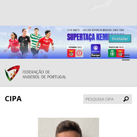
Resultados Andebol
Instalar
Federação de Andebol de Portugal
Grátis - Disponivel na Play Store
CIPA
Pesqui
CIPA