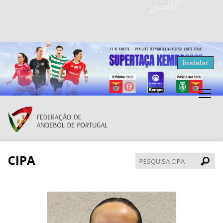
Resultados Andebol
Instalar
Federação de Andebol de Portugal
Grátis - Disponivel na Play Store
CIPA
Pesqui
CIPA