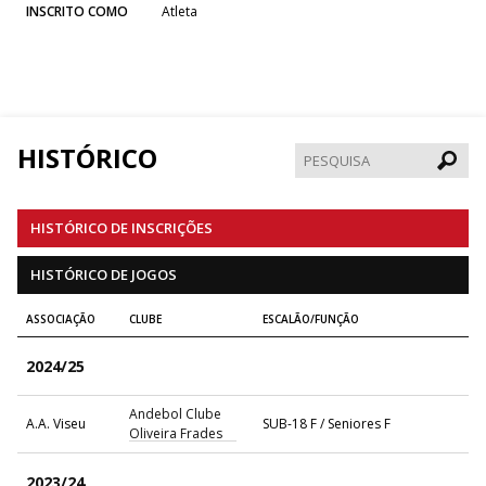
INSCRITO COMO
Atleta
HISTÓRICO
Pesqui
HISTÓRICO DE INSCRIÇÕES
HISTÓRICO DE JOGOS
ASSOCIAÇÃO
CLUBE
ESCALÃO/FUNÇÃO
2024/25
Andebol Clube
A.A. Viseu
SUB-18 F / Seniores F
Oliveira Frades
2023/24