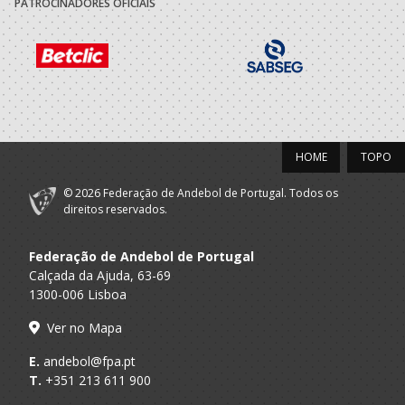
PATROCINADORES OFICIAIS
Andebol Clube
A.A. Viseu
Infantis F / Iniciados F
Oliveira Frades
Andebol Clube
A.A. Viseu
Infantis F
Oliveira Frades
HOME
TOPO
© 2026 Federação de Andebol de Portugal. Todos os
direitos reservados.
Federação de Andebol de Portugal
Calçada da Ajuda, 63-69
1300-006 Lisboa
Ver no Mapa
E.
andebol@fpa.pt
T.
+351 213 611 900