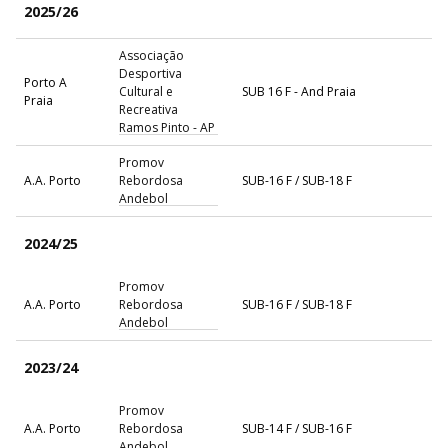
2025/26
Associação
Desportiva
Porto A
Cultural e
SUB 16 F - And Praia
Praia
Recreativa
Ramos Pinto - AP
Promov
A.A. Porto
Rebordosa
SUB-16 F / SUB-18 F
Andebol
2024/25
Promov
A.A. Porto
Rebordosa
SUB-16 F / SUB-18 F
Andebol
2023/24
Promov
A.A. Porto
Rebordosa
SUB-14 F / SUB-16 F
Andebol