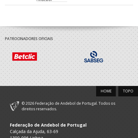
2022/23
Promov
A.A. Porto
Rebordosa
SUB-14 F / SUB-16 F
Andebol
PATROCINADORES OFICIAIS
2021/22
Promov
A.A. Porto
Rebordosa
SUB-13 F / SUB-15 F
Andebol
2020/21
HOME
TOPO
Promov
© 2026 Federação de Andebol de Portugal. Todos os
A.A. Porto
Rebordosa
SUB-12 F
direitos reservados.
Andebol
Federação de Andebol de Portugal
2019/20
Calçada da Ajuda, 63-69
1300-006 Lisboa