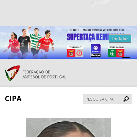
Resultados Andebol
Instalar
Federação de Andebol de Portugal
Grátis - Disponivel na Play Store
CIPA
Pesqui
CIPA