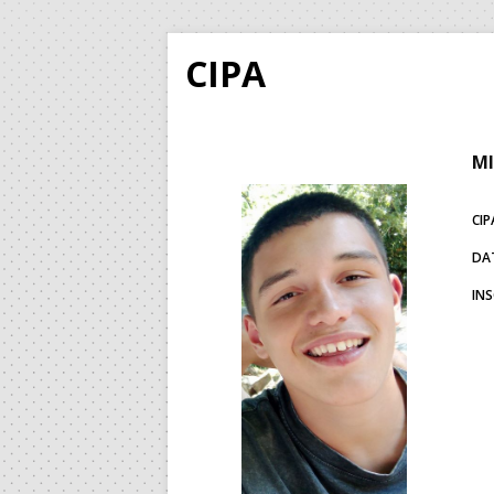
CIPA
MI
CIP
DA
IN