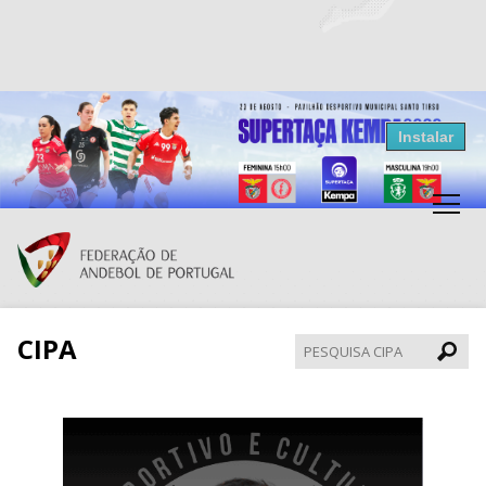
Resultados Andebol
Instalar
Federação de Andebol de Portugal
Grátis - Disponivel na Play Store
CIPA
Pesqui
CIPA