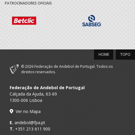
PATROCINADORES OFICIAIS
Associacao
Desportiva
A.A. Porto
Academica Maia
Minis M / SUB-14 M
- Universidade
Maia
2020/21
HOME
TOPO
Associacao
Desportiva
A.A. Porto
© 2026 Federação de Andebol de Portugal. Todos os
Academica Maia
Minis M / SUB-13 M
direitos reservados.
- Universidade
Maia
Federação de Andebol de Portugal
2019/20
Calçada da Ajuda, 63-69
1300-006 Lisboa
Associacao
Desportiva
Ver no Mapa
A.A. Porto
Academica Maia
Minis M / Infantis M
- Universidade
E.
andebol@fpa.pt
Maia
T.
+351 213 611 900