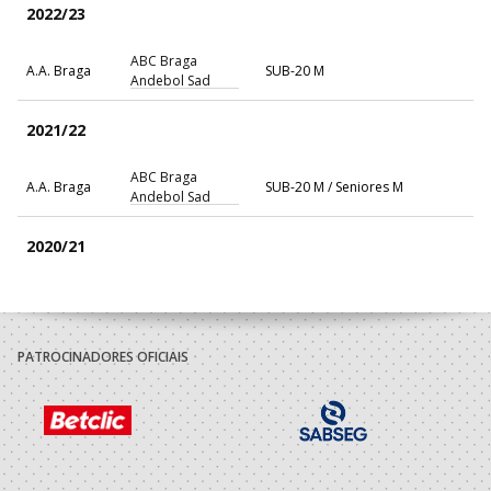
2022/23
ABC Braga
A.A. Braga
SUB-20 M
Andebol Sad
2021/22
ABC Braga
A.A. Braga
SUB-20 M / Seniores M
Andebol Sad
2020/21
ABC Braga
A.A. Braga
SUB-19 M / Seniores M
Andebol Sad
PATROCINADORES OFICIAIS
2019/20
ABC Braga
A.A. Braga
Juvenis M
Andebol Sad