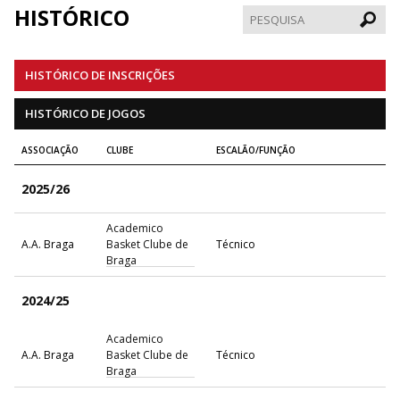
HISTÓRICO
Pesqui
HISTÓRICO DE INSCRIÇÕES
HISTÓRICO DE JOGOS
ASSOCIAÇÃO
CLUBE
ESCALÃO/FUNÇÃO
2025/26
Academico
A.A. Braga
Basket Clube de
Técnico
Braga
2024/25
Academico
A.A. Braga
Basket Clube de
Técnico
Braga