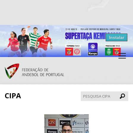
Resultados Andebol
Instalar
Federação de Andebol de Portugal
Grátis - Disponivel na Play Store
CIPA
Pesqui
CIPA