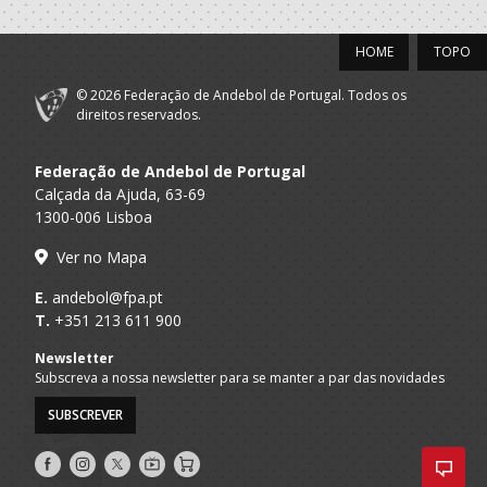
HOME
TOPO
© 2026 Federação de Andebol de Portugal. Todos os
direitos reservados.
Federação de Andebol de Portugal
Calçada da Ajuda, 63-69
1300-006 Lisboa
Ver no Mapa
E.
andebol@fpa.pt
T.
+351 213 611 900
Newsletter
Subscreva a nossa newsletter para se manter a par das novidades
SUBSCREVER
Siga-
Siga-
Siga-
AndebolTV
Loja
nos
nos
nos